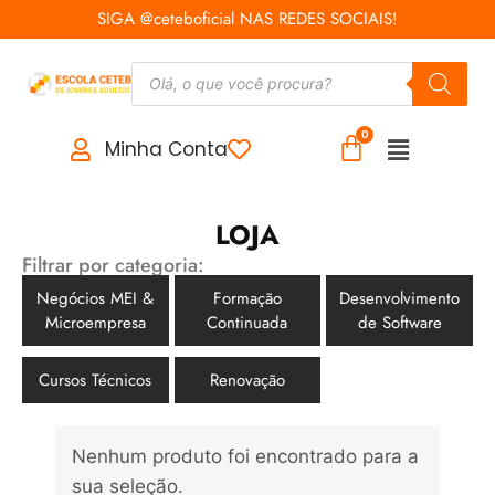
SIGA @ceteboficial NAS REDES SOCIAIS!
Minha Conta
LOJA
Filtrar por categoria:
Negócios MEI &
Formação
Desenvolvimento
Microempresa
Continuada
de Software
Cursos Técnicos
Renovação
Nenhum produto foi encontrado para a
sua seleção.